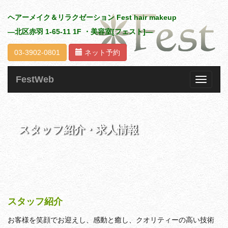
ヘアーメイク＆リラクゼーション
Fest hair makeup
—北区赤羽 1-65-11 1F ・美容室[フェスト]—
03-3902-0801
ネット予約
FestWeb
Toggle
navigat
スタッフ紹介・求人情報
スタッフ紹介
お客様を笑顔でお迎えし、感動と癒し、クオリティーの高い技術